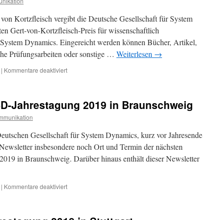
nikation
von Kortzfleisch vergibt die Deutsche Gesellschaft für System
en Gert-von-Kortzfleisch-Preis für wissenschaftlich
 System Dynamics. Eingereicht werden können Bücher, Artikel,
che Prüfungsarbeiten oder sonstige …
Weiterlesen
→
für
|
Kommentare deaktiviert
Gert-
von-
Kortzfleisch-
D-Jahrestagung 2019 in Braunschweig
Preis
2019:
mmunikation
Aufruf
zum
eutschen Gesellschaft für System Dynamics, kurz vor Jahresende
Einreichen
Newsletter insbesondere noch Ort und Termin der nächsten
von
 2019 in Braunschweig. Darüber hinaus enthält dieser Newsletter
Arbeiten
bis
zum
31.
für
|
Kommentare deaktiviert
Januar
Ankündigung
2019
der
DGSD-