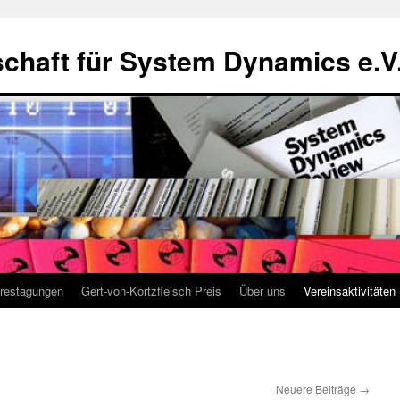
chaft für System Dynamics e.V
restagungen
Gert-von-Kortzfleisch Preis
Über uns
Vereinsaktivitäten
Neuere Beiträge
→