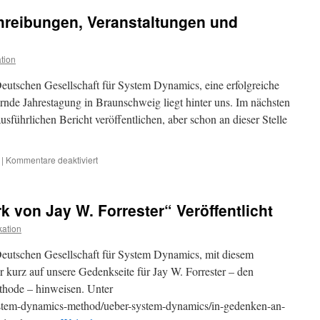
DGSD-
hreibungen, Veranstaltungen und
Jahrestagung
2019
in
tion
Braunschweig
eutschen Gesellschaft für System Dynamics, eine erfolgreiche
rnde Jahrestagung in Braunschweig liegt hinter uns. Im nächsten
sführlichen Bericht veröffentlichen, aber schon an dieser Stelle
für
|
Kommentare deaktiviert
Aktuelle
Stellenausschreibungen,
Veranstaltungen
 von Jay W. Forrester“ Veröffentlicht
und
Veröffentlichungen
ation
Deutschen Gesellschaft für System Dynamics, mit diesem
 kurz auf unsere Gedenkseite für Jay W. Forrester – den
hode – hinweisen. Unter
stem-dynamics-method/ueber-system-dynamics/in-gedenken-an-