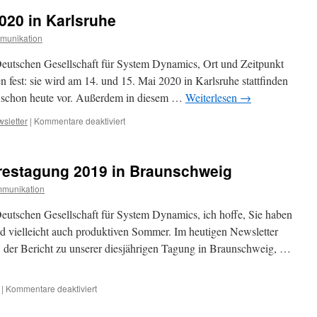
20 in Karlsruhe
munikation
Deutschen Gesellschaft für System Dynamics, Ort und Zeitpunkt
n fest: sie wird am 14. und 15. Mai 2020 in Karlsruhe stattfinden
n schon heute vor. Außerdem in diesem …
Weiterlesen
→
für
sletter
|
Kommentare deaktiviert
DGSD
Jahrestagung
2020
restagung 2019 in Braunschweig
in
Karlsruhe
munikation
eutschen Gesellschaft für System Dynamics, ich hoffe, Sie haben
nd vielleicht auch produktiven Sommer. Im heutigen Newsletter
t, der Bericht zu unserer diesjährigen Tagung in Braunschweig, …
für
|
Kommentare deaktiviert
Bericht
zur