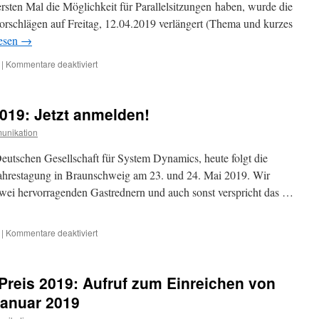
rsten Mal die Möglichkeit für Parallelsitzungen haben, wurde die
Konditionen
vorschlägen auf Freitag, 12.04.2019 verlängert (Thema und kurzes
anmelden!
lesen
→
für
|
Kommentare deaktiviert
Beiträge
für
die
19: Jetzt anmelden!
DGSD-
Jahrestagung
unikation
2019
einreichen
eutschen Gesellschaft für System Dynamics, heute folgt die
ahrestagung in Braunschweig am 23. und 24. Mai 2019. Wir
wei hervorragenden Gastrednern und auch sonst verspricht das …
für
|
Kommentare deaktiviert
DGSD-
Jahrestagung
2019:
-Preis 2019: Aufruf zum Einreichen von
Jetzt
anmelden!
Januar 2019