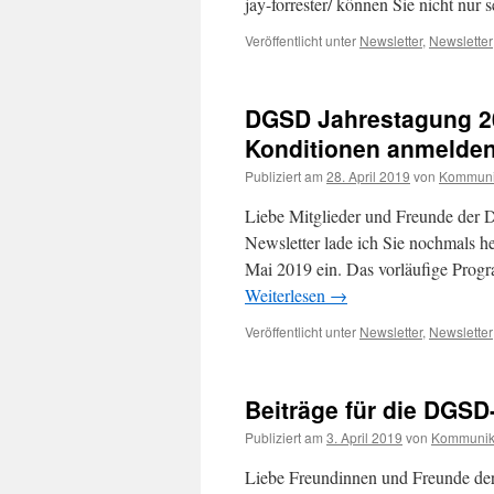
jay-forrester/ können Sie nicht nur 
Veröffentlicht unter
Newsletter
,
Newsletter
DGSD Jahrestagung 20
Konditionen anmelden
Publiziert am
28. April 2019
von
Kommuni
Liebe Mitglieder und Freunde der 
Newsletter lade ich Sie nochmals h
Mai 2019 ein. Das vorläufige Progr
Weiterlesen
→
Veröffentlicht unter
Newsletter
,
Newsletter
Beiträge für die DGSD
Publiziert am
3. April 2019
von
Kommunik
Liebe Freundinnen und Freunde der