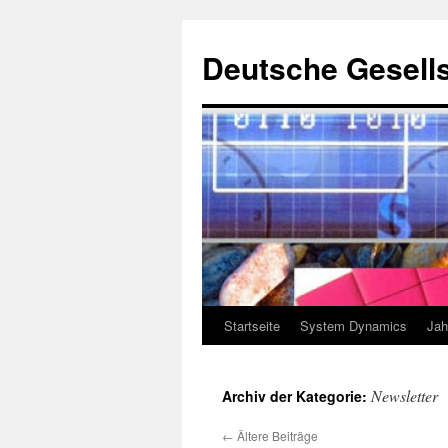
Deutsche Gesells
Startseite
System Dynamics
Jah
Zum
Inhalt
Newsletter
Archiv der Kategorie:
springen
←
Ältere Beiträge