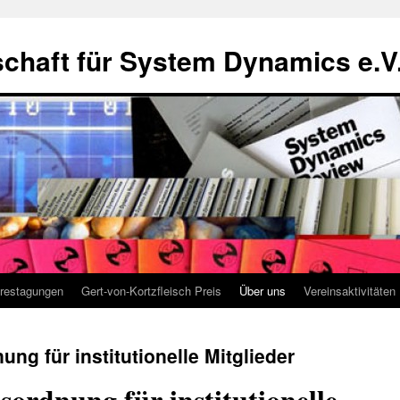
chaft für System Dynamics e.V
restagungen
Gert-von-Kortzfleisch Preis
Über uns
Vereinsaktivitäten
g für institutionelle Mitglieder
ordnung für institutionelle