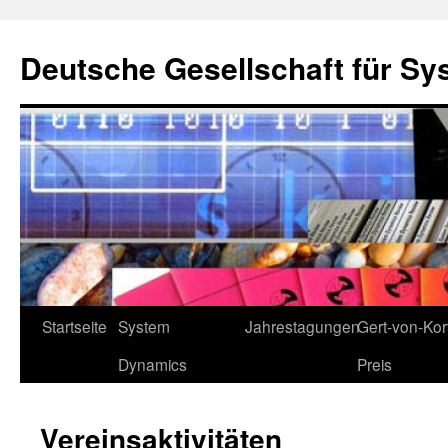
Deutsche Gesellschaft für Sy
Zum
Startseite
System
Jahrestagungen
Gert-von-Kort
Inhalt
Dynamics
Preis
springen
Vereinsaktivitäten