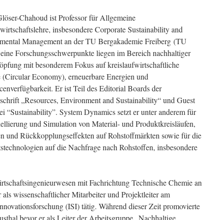
löser-Chahoud ist Professor für Allgemeine
wirtschaftslehre, insbesondere Corporate Sustainability and
mental Management an der TU Bergakademie Freiberg (TU
eine Forschungsschwerpunkte liegen im Bereich nachhaltiger
öpfung mit besonderem Fokus auf kreislaufwirtschaftliche
 (Circular Economy), erneuerbare Energien und
enverfügbarkeit. Er ist Teil des Editorial Boards der
tschrift „Resources, Environment and Sustainability“ und Guest
ei “Sustainability”. System Dynamics setzt er unter anderem für
ellierung und Simulation von Material- und Produktkreisläufen,
n und Rückkopplungseffekten auf Rohstoffmärkten sowie für die
stechnologien auf die Nachfrage nach Rohstoffen, insbesondere
rtschaftsingenieurwesen mit Fachrichtung Technische Chemie an
als wissenschaftlicher Mitarbeiter und Projektleiter am
Innovationsforschung (ISI) tätig. Während dieser Zeit promovierte
hal bevor er als Leiter der Arbeitsgruppe „Nachhaltige