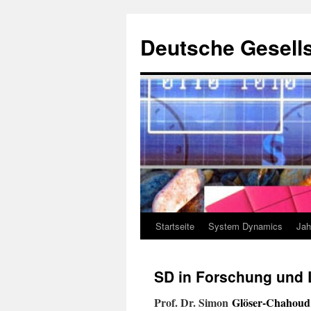
Deutsche Gesells
Startseite
System Dynamics
Jah
Zum
Inhalt
SD in Forschung und 
springen
Prof. Dr. Simon
Glöser-Chahoud