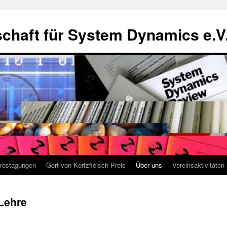
chaft für System Dynamics e.V
restagungen
Gert-von-Kortzfleisch Preis
Über uns
Vereinsaktivitäten
Lehre