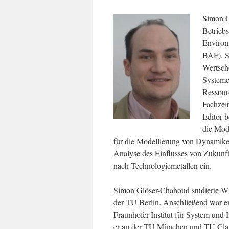
Simon G
Betriebs
Environ
BAF). S
Wertsch
Systeme
Ressourc
Fachzei
Editor b
die Mod
für die Modellierung von Dynamike
Analyse des Einflusses von Zukunft
nach Technologiemetallen ein.
Simon Glöser-Chahoud studierte Wi
der TU Berlin. Anschließend war er 
Fraunhofer Institut für System und 
er an der TU München und TU Claust