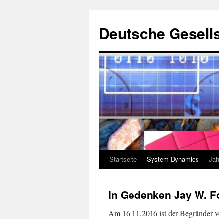
Deutsche Gesells
Startseite
System Dynamics
Jah
Zum
Inhalt
In Gedenken Jay W. Fo
springen
Am 16.11.2016 ist der Begründer vo