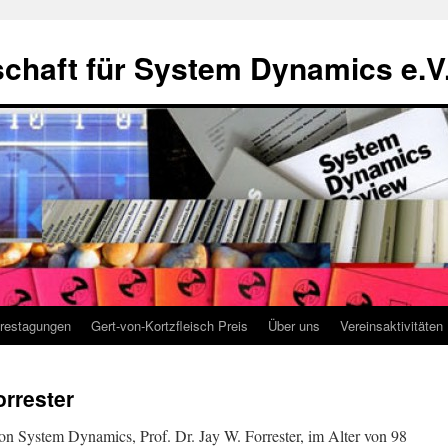
chaft für System Dynamics e.V
restagungen
Gert-von-Kortzfleisch Preis
Über uns
Vereinsaktivitäten
rrester
n System Dynamics, Prof. Dr. Jay W. Forrester, im Alter von 98