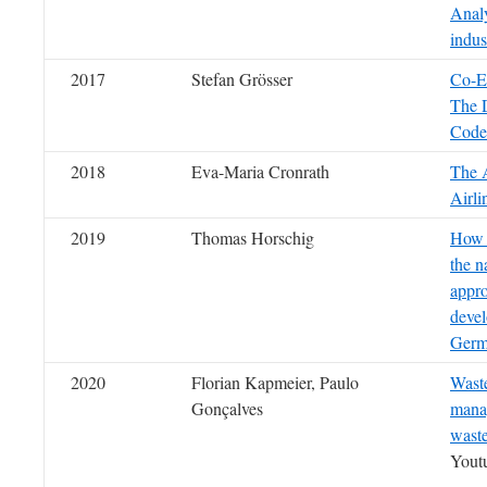
Anal
indus
2017
Stefan Grösser
Co-Ev
The 
Code
2018
Eva-Maria Cronrath
The A
Airli
2019
Thomas Horschig
How 
the n
appro
devel
Germ
2020
Florian Kapmeier, Paulo
Waste
Gonçalves
manag
waste
Yout