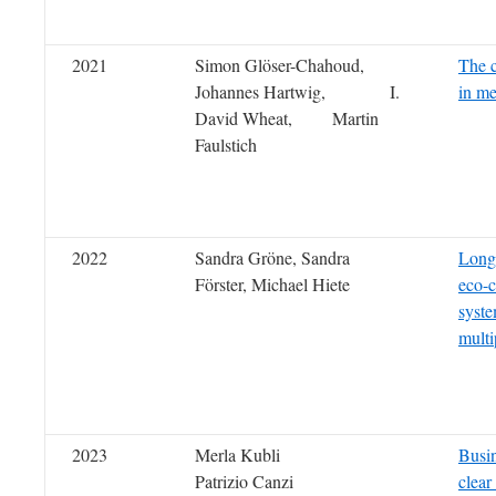
2021
Simon Glöser-Chahoud
,
The c
Johannes Hartwig
,
I.
in me
David Wheat
,
Martin
Faulstich
2022
Sandra Gröne, Sandra
Long-
Förster, Michael Hiete
eco-c
syste
multi
2023
Merla Kubli
Busin
Patrizio Canzi
clear