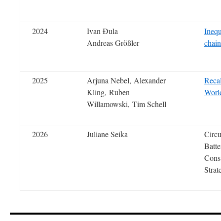
2024
Ivan Đula
Inequ
Andreas Größler
chain
2025
Arjuna Nebel
,
Alexander
Recal
Kling
,
Ruben
Worl
Willamowski
,
Tim Schell
2026
Juliane Seika
Circu
Batte
Cons
Strat