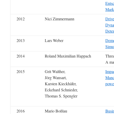
Entsc
Mark
2012
Nici Zimmermann
Drive
Dynam
Dete
2013
Lars Weber
Demo
Simu
2014
Roland Maximilian Happach
Three
A mar
2015
Grit Walther,
Impac
Jörg Wansart,
Manda
Karsten Kieckhäfer,
power
Eckehard Schnieder,
Thomas S. Spengler
2016
Mario Boßlau
Busi