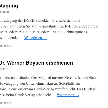
Jahrestagung
stagung
2025
kation
 Jahrestagung der DGSD anmelden. Preisübersicht und
2026 profitieren Sie von vergünstigten Early-Bird-Tarifen für die
itglieder: 250,00 € Mitglieder: 190,00 € Schüler(innen),
uszubildende: …
Weiterlesen
→
für
aktiviert
Anmeldung
zur
Jahrestagung
r. Werner Boysen erschienen
ation
nehmen institutionelles Mitglied unseres Vereins, hat kürzlich
ewältigung von Unternehmenskrisen. Soforthilfe für
ahe Dienstleister“ im Haufe-Verlag veröffentlicht. Das Buch ist
rekt beim Haufe Verlag erhältlich: …
Weiterlesen
→
für
aktiviert
Neues