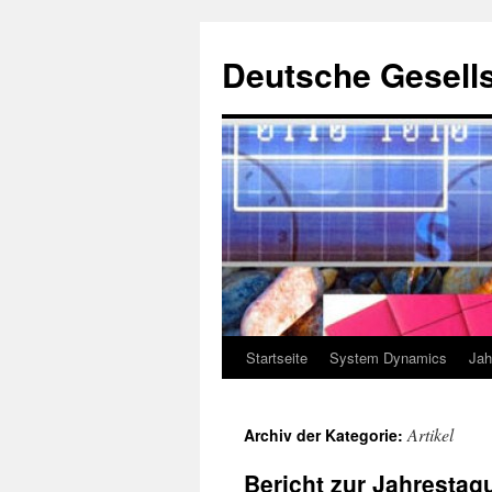
Deutsche Gesells
Startseite
System Dynamics
Jah
Zum
Inhalt
Artikel
Archiv der Kategorie:
springen
Bericht zur Jahrestag