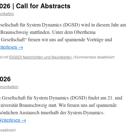
Programm
6 | Call for Abstracts
2026
nikation
sellschaft für System Dynamics (DGSD) wird in diesem Jahr am
 Braunschweig stattfinden. Unter dem Oberthema
 Gesellschaft“ freuen wir uns auf spannende Vorträge und
iterlesen
→
für
t mit
[DGSD] Nachrichten und Neuigkeiten
|
Kommentare deaktiviert
DGSD
Jahrestagung
2026
026
|
Call
munikation
for
Abstracts
n Gesellschaft für System Dynamics (DGSD) findet am 21. und
iversität Braunschweig statt. Wir freuen uns auf spannende
rsönlichen Austausch innerhalb der System-Dynamics-
eiterlesen
→
für
aktiviert
DGSD-