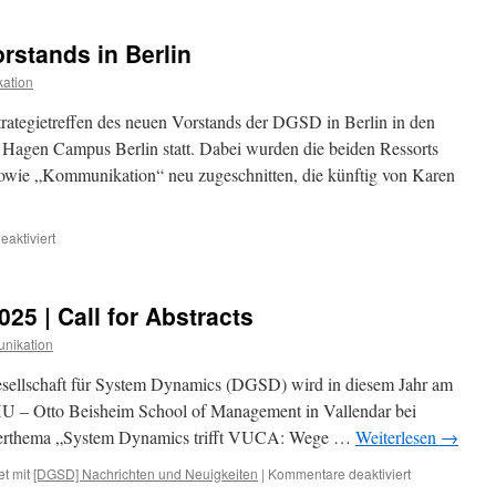
Fachbuch
von
orstands in Berlin
Dr.
Werner
ation
Boysen
erschienen
rategietreffen des neuen Vorstands der DGSD in Berlin in den
 Hagen Campus Berlin statt. Dabei wurden die beiden Ressorts
owie „Kommunikation“ neu zugeschnitten, die künftig von Karen
für
aktiviert
Strategietreffen
des
Vorstands
5 | Call for Abstracts
in
Berlin
nikation
sellschaft für System Dynamics (DGSD) wird in diesem Jahr am
U – Otto Beisheim School of Management in Vallendar bei
Oberthema „System Dynamics trifft VUCA: Wege …
Weiterlesen
→
für
t mit
[DGSD] Nachrichten und Neuigkeiten
|
Kommentare deaktiviert
DGSD