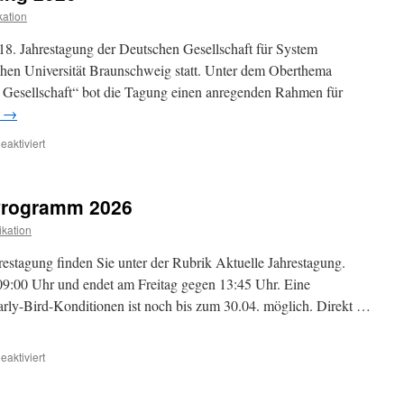
ation
8. Jahrestagung der Deutschen Gesellschaft für System
en Universität Braunschweig statt. Unter dem Oberthema
d Gesellschaft“ bot die Tagung einen anregenden Rahmen für
n
→
für
aktiviert
Bericht
zur
Jahrestagung
Programm 2026
2026
kation
estagung finden Sie unter der Rubrik Aktuelle Jahrestagung.
9:00 Uhr und endet am Freitag gegen 13:45 Uhr. Eine
rly-Bird-Konditionen ist noch bis zum 30.04. möglich. Direkt …
für
aktiviert
DGSD-
Jahrestagung