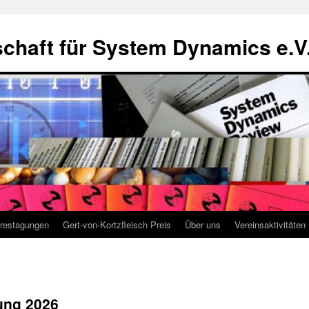
chaft für System Dynamics e.V
restagungen
Gert-von-Kortzfleisch Preis
Über uns
Vereinsaktivitäten
ung 2026