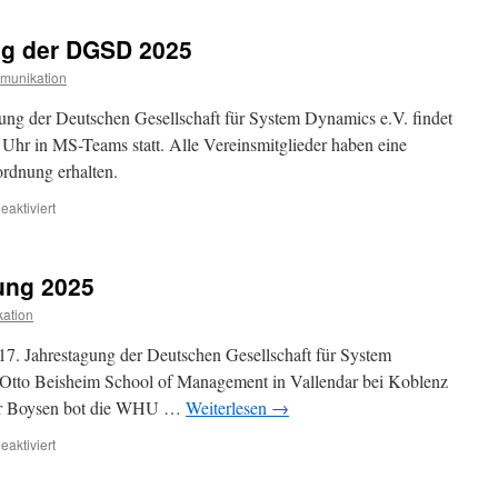
Jahrestagung
2026
ng der DGSD 2025
munikation
ung der Deutschen Gesellschaft für System Dynamics e.V. findet
Uhr in MS-Teams statt. Alle Vereinsmitglieder haben eine
rdnung erhalten.
für
aktiviert
Mitgliederversammlung
der
DGSD
ung 2025
2025
ation
7. Jahrestagung der Deutschen Gesellschaft für System
to Beisheim School of Management in Vallendar bei Koblenz
ner Boysen bot die WHU …
Weiterlesen
→
für
aktiviert
Bericht
zur