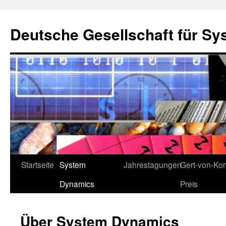
Deutsche Gesellschaft für Sy
Zum
Startseite
System
Jahrestagungen
Gert-von-Kort
Inhalt
Dynamics
Preis
springen
Über System Dynamics