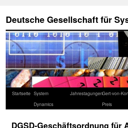
Deutsche Gesellschaft für Sy
Zum
Startseite
System
Jahrestagungen
Gert-von-Kort
Inhalt
Dynamics
Preis
springen
DGSD-Geschäftsordnung für A