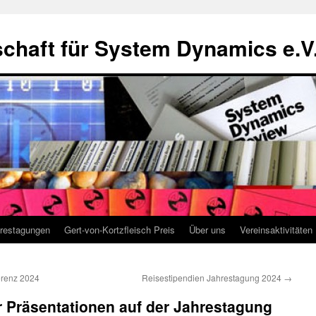
chaft für System Dynamics e.V
restagungen
Gert-von-Kortzfleisch Preis
Über uns
Vereinsaktivitäten
erenz 2024
Reisestipendien Jahrestagung 2024
→
 Präsentationen auf der Jahrestagung