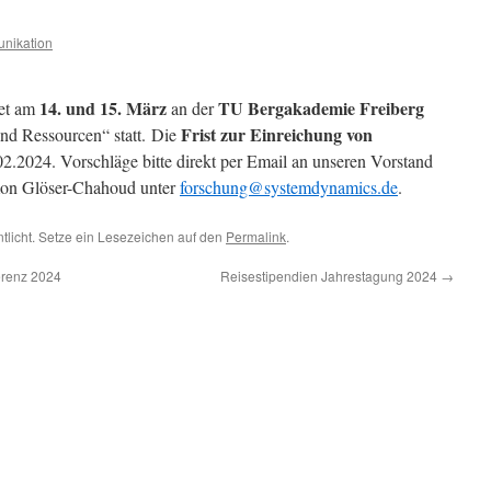
nikation
14. und 15. März
TU Bergakademie Freiberg
et am
an der
Frist zur Einreichung von
nd Ressourcen“ statt. Die
2.2024. Vorschläge bitte direkt per Email an unseren Vorstand
mon Glöser-Chahoud unter
forschung@systemdynamics.de
.
ntlicht. Setze ein Lesezeichen auf den
Permalink
.
erenz 2024
Reisestipendien Jahrestagung 2024
→