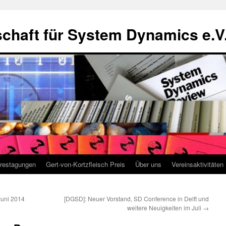
chaft für System Dynamics e.V
restagungen
Gert-von-Kortzfleisch Preis
Über uns
Vereinsaktivitäten
Juni 2014
[DGSD]: Neuer Vorstand, SD Conference in Delft und
weitere Neuigkeiten im Juli
→