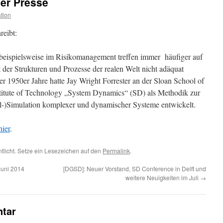
er Presse
tion
eibt:
eispielsweise im Risikomanagement treffen immer häufiger auf
 der Strukturen und Prozesse der realen Welt nicht adäquat
 1950er Jahre hatte Jay Wright Forrester an der Sloan School of
itute of Technology „System Dynamics“ (SD) als Methodik zur
l-)Simulation komplexer und dynamischer Systeme entwickelt.
hier
.
ntlicht. Setze ein Lesezeichen auf den
Permalink
.
Juni 2014
[DGSD]: Neuer Vorstand, SD Conference in Delft und
weitere Neuigkeiten im Juli
→
tar