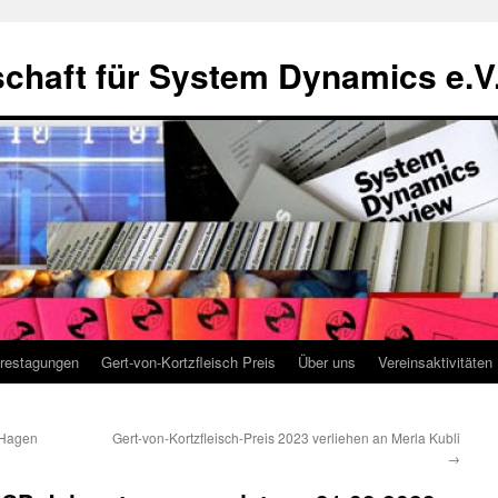
chaft für System Dynamics e.V
restagungen
Gert-von-Kortzfleisch Preis
Über uns
Vereinsaktivitäten
 Hagen
Gert-von-Kortzfleisch-Preis 2023 verliehen an Merla Kubli
→