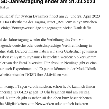
DGSD-Jahrestagung endet am 31.03.2023
kation
ellschaft für System Dynamics findet am 27. und 28. April 2023
att. Das Oberthema der Tagung lautet „Resilienz in dynamischen
 einige Vortragsvorschläge eingegangen; vielen Dank dafür.
f der Jahrestagung wieder die Verleihung des Gert-von-
sragende deutsche oder deutschsprachige Veröffentlichung in
ahre statt. Darüber hinaus haben wir zwei Gastredner gewinnen
er Arbeit zu System Dynamics beleuchten werden: Volker Grimm
r von der FernUniversität. Für absolute Neulinge gibt es eine
er auch Expertinnen und Experten können in der Modellklinik
Arbeitskreise der DGSD ihre Aktivitäten vor.
 wenigen Tagen veröffentlichen; schon heute kann ich Ihnen
nnerstag, 27.04.23 gegen 13 Uhr beginnen und am Freitag,
d. Natürlich gibt es neben all den oben kurz beschriebenen
e Möglichkeiten zum Netzwerken oder einfach lockeren