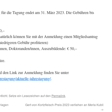
 für die Tagung endet am 31. März 2023. Die Gebühren bis
0,–
(natürlich können Sie mit der Anmeldung einen Mitgliedsantrag
niedrigeren Gebühr profitieren)
innen, Doktoranden/innen, Auszubildende: € 50,–
tze.
d den Link zur Anmeldung finden Sie unter
estagung/aktuelle-jahrestagung/
.
ntlicht. Setze ein Lesezeichen auf den
Permalink
.
 Hagen
Gert-von-Kortzfleisch-Preis 2023 verliehen an Merla Kubli
→