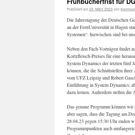
Frühbucherfrist für 
Publiziert am
23. März 2023
von
Kommuni
Die Jahrestagung der Deutschen Ges
an der FernUniversität in Hagen st
Systemen“. Inzwischen sind bei uns
Neben den Fach-Vorträgen findet au
Kortzfleisch-Preises für eine herau
System Dynamics der letzten fünf J
können, die die Schnittstellen ihr
vom UFZ Leipzig und Robert Gaschle
Einführung in System Dynamics; ab
dazu lernen. Außerdem stellen die 
Das genaue Programm können wir in
aber sagen, dass die Tagung am Do
28.04.23 gegen 15:30 Uhr enden wir
Programmpunkten auch umfangreich