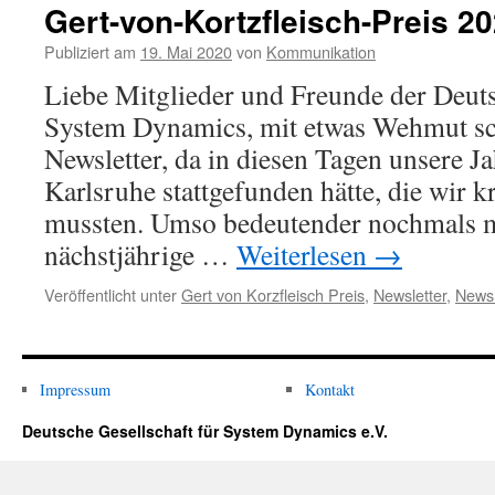
Gert-
Gert-von-Kortzfleisch-Preis 2
von-
Kortzfleisch-
Publiziert am
19. Mai 2020
von
Kommunikation
Preisträger
Liebe Mitglieder und Freunde der Deuts
2020
am
System Dynamics, mit etwas Wehmut sch
28.10.
Newsletter, da in diesen Tagen unsere J
Karlsruhe stattgefunden hätte, die wir 
mussten. Umso bedeutender nochmals m
nächstjährige …
Weiterlesen
→
Veröffentlicht unter
Gert von Korzfleisch Preis
,
Newsletter
,
Newsl
Impressum
Kontakt
Deutsche Gesellschaft für System Dynamics e.V.