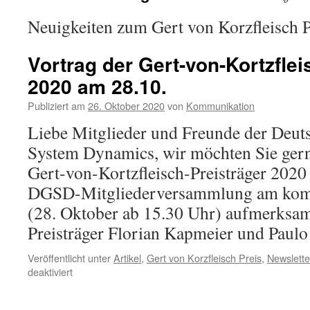
Neuigkeiten zum Gert von Korzfleisch P
Vortrag der Gert-von-Kortzflei
2020 am 28.10.
Publiziert am
26. Oktober 2020
von
Kommunikation
Liebe Mitglieder und Freunde der Deuts
System Dynamics, wir möchten Sie gern
Gert-von-Kortzfleisch-Preisträger 202
DGSD-Mitgliederversammlung am ko
(28. Oktober ab 15.30 Uhr) aufmerksa
Preisträger Florian Kapmeier und Pau
Veröffentlicht unter
Artikel
,
Gert von Korzfleisch Preis
,
Newslette
für
deaktiviert
Vortrag
der