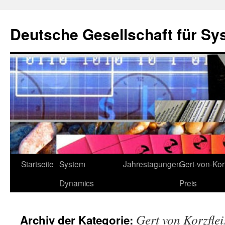
Deutsche Gesellschaft für Sy
Zum
Startseite
System
Jahrestagungen
Gert-von-Kort
Inhalt
Dynamics
Preis
springen
Gert von Korzflei
Archiv der Kategorie: