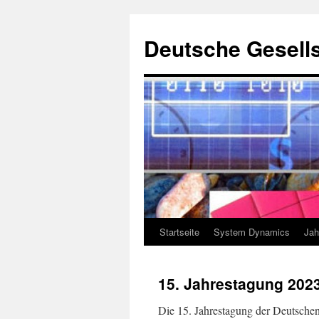
Deutsche Gesells
Startseite
System Dynamics
Jah
Zum
Inhalt
15. Jahrestagung 202
springen
Die 15. Jahrestagung der Deutschen