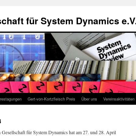
chaft für System Dynamics e.V
restagungen
Gert-von-Kortzfleisch Preis
Über uns
Vereinsaktivitäten
3
 Gesellschaft für System Dynamics hat am 27. und 28. April