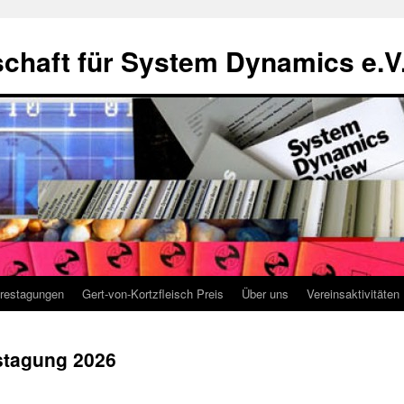
chaft für System Dynamics e.V
restagungen
Gert-von-Kortzfleisch Preis
Über uns
Vereinsaktivitäten
stagung 2026