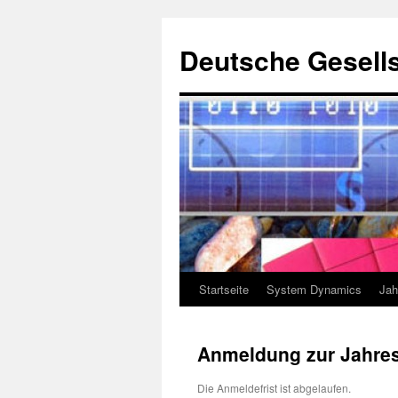
Deutsche Gesells
Startseite
System Dynamics
Jah
Zum
Inhalt
Anmeldung zur Jahre
springen
Die Anmeldefrist ist abgelaufen.